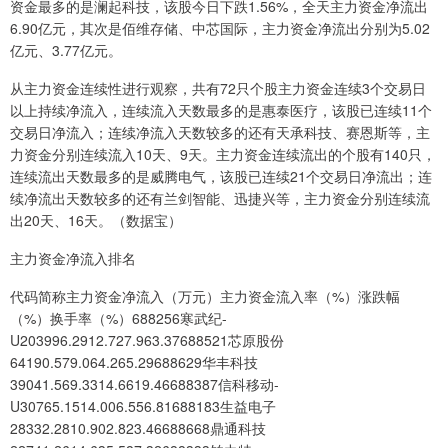
资金最多的是澜起科技，该股今日下跌1.56%，全天主力资金净流出
6.90亿元，其次是佰维存储、中芯国际，主力资金净流出分别为5.02
亿元、3.77亿元。
从主力资金连续性进行观察，共有72只个股主力资金连续3个交易日
以上持续净流入，连续流入天数最多的是惠泰医疗，该股已连续11个
交易日净流入；连续净流入天数较多的还有天承科技、赛恩斯等，主
力资金分别连续流入10天、9天。主力资金连续流出的个股有140只，
连续流出天数最多的是威腾电气，该股已连续21个交易日净流出；连
续净流出天数较多的还有兰剑智能、迅捷兴等，主力资金分别连续流
出20天、16天。（数据宝）
主力资金净流入排名
代码简称主力资金净流入（万元）主力资金流入率（%）涨跌幅
（%）换手率（%）688256寒武纪-
U203996.2912.727.963.37688521芯原股份
64190.579.064.265.29688629华丰科技
39041.569.3314.6619.46688387信科移动-
U30765.1514.006.556.81688183生益电子
28332.2810.902.823.46688668鼎通科技