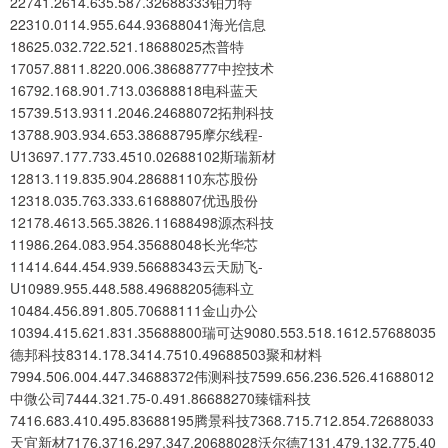
22741.2614.635.587.32688333铂力特
22310.0114.955.644.93688041海光信息
18625.032.722.521.18688025杰普特
17057.8811.8220.006.38688777中控技术
16792.168.901.713.03688818电科蓝天
15739.513.9311.2046.24688072拓荆科技
13788.903.934.653.38688795摩尔线程-
U13697.177.733.4510.02688102斯瑞新材
12813.119.835.904.28688110东芯股份
12318.035.763.333.61688807优迅股份
12178.4613.565.3826.11688498源杰科技
11986.264.083.954.35688048长光华芯
11414.644.454.939.56688343云天励飞-
U10989.955.448.588.49688205德科立
10484.456.891.805.70688111金山办公
10394.415.621.831.35688800瑞可达9080.553.518.1612.57688035
德邦科技8314.178.3414.7510.49688503聚和材料
7994.506.004.447.34688372伟测科技7599.656.236.526.41688012
中微公司7444.321.75-0.491.86688270臻镭科技
7416.683.410.495.83688195腾景科技7368.715.712.854.72688033
天宜新材7176.3716.297.347.20688028沃尔德7131.479.132.775.40