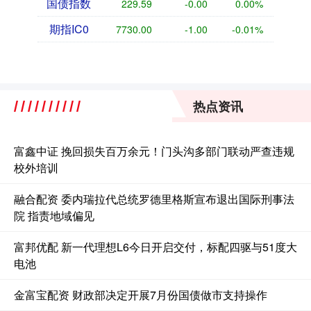
国债指数
229.59
-0.00
0.00%
期指IC0
7730.00
-1.00
-0.01%
热点资讯
富鑫中证 挽回损失百万余元！门头沟多部门联动严查违规
校外培训
融合配资 委内瑞拉代总统罗德里格斯宣布退出国际刑事法
院 指责地域偏见
富邦优配 新一代理想L6今日开启交付，标配四驱与51度大
电池
金富宝配资 财政部决定开展7月份国债做市支持操作