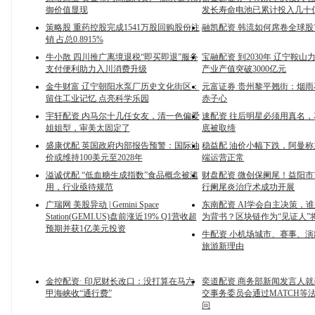
御价值显现
发长寿命电池已累计投入几十
策略股 重药控股完成1541万股回购股份注
融凯配资 韩流如何席卷全球股
销 占总0.8915%
牛小散 四川推广离境退税“即买即退”服务
宝融配资 到2030年 辽宁鞍
支付便利助力入川消费升级
产业产值突破3000亿元
金牛财富 辽宁朝阳水泵厂历史文化街区：
元富证券 贵州黎平翘街：烟雨
留住工业记忆 点亮科学乐园
赤子心
宇轩配资 内马尔十几任女友，清一色偏爱
速配资 往后明星必须用真名
姐姐型，审美太固定了
底被取缔
盛康优配 英国政府内部报告预警：国际油
稳益配 油价小幅下跌，阿曼
价或维持100美元至2028年
端运营正常
溢诚优配 “低血糖生成指数”食品概念被滥
财盘配资 微创保阑尾！益阳
用，行业亟待规范
行阑尾炎治疗术成功开展
广瑞网 美股异动 | Gemini Space
东南配资 AI学会自主决策，
Station(GEMI.US)盘前涨近19% Q1营收超
为背书？区块链作为“见证人”
预期并获1亿美元投资
牛配资 小机场城市、赛事、
旅游新理由
金控配资· 印尼财长改口：没打算在马六
奕道配资 商务部新闻发言人
甲海峡收“通行费”
交事务委员会通过MATCH等
问