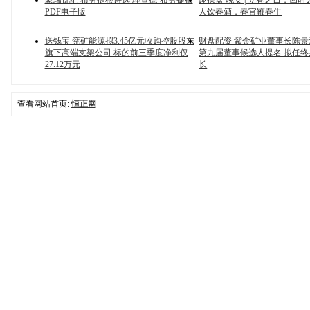
豪瑞优配 布劳提根诗选 理查德·布劳提根
趣操盘 晚安 | 立春之日，四
PDF电子版
人饮春酒，春官鞭春牛
送钱宝 兖矿能源拟3.45亿元收购控股股东
财盘配资 紫金矿业董事长陈
旗下高端支架公司 标的前三季度净利仅
第九届董事候选人提名 拟任
27.12万元
长
查看网站首页:
恒正网