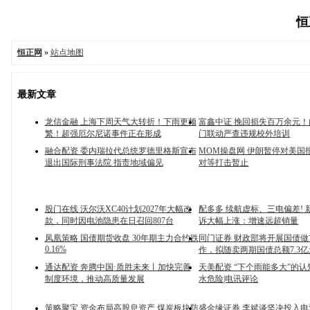
恒
恒正网
»
站点地图
最新文章
龙信金融 上海下周天气大转折！下雨更频
富鑫中证 挽回损失百万余元
繁！超强厄尔尼诺事件正在形成
门联动严查违规校外培训
融合配资 委内瑞拉代总统罗德里格斯宣布
MOM操盘网 伊朗暂停对美国
退出国际刑事法院 指责地域偏见
对等打击暂止
股门在线 沃尔沃XC40计划2027年大幅改
配多多 续航虚标、三电偏差! 
款，同时因电池隐患在日召回807台
诉大幅上涨：增速远超销量
凤凰策略 国债期货收盘 30年期主力合约跌
同门证券 财政部将开展国债
0.16%
作，拟随卖两期国债总额7.3亿
通达配资 奔腾中国·质胜未来丨加快完善
天美配资 “下个雨能多大”的
制度环境，推动高质量发展
水危险|电讯评论
策略聚宝 资金布局高股息资产 煤炭板块防
盛金缘证券 李斌谈坚决投入