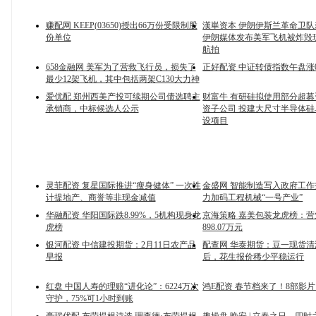
赚配网 KEEP(03650)授出66万份受限制股
漢崋资本 伊朗伊斯兰革命卫
份单位
伊朗媒体发布美军飞机被炸毁
航拍
658金融网 美军为了营救飞行员，损失了
正好配资 中证转债指数午盘涨0.
最少12架飞机，其中包括两架C130大力神
爱优配 郑州西美产投可续期公司债选聘主
财富牛 有研硅拟使用部分超
承销商，中标候选人公示
资子公司 投建大尺寸半导体
设项目
灵菲配资 复星国际推进“瘦身健体” 一次性
金盛网 智能制造写入政府工作
计提地产、商誉等非现金减值
力加码工程机械“一号产业”
华融配资 华阳国际跌8.99%，5机构现身龙
京海策略 嘉美包装龙虎榜：
虎榜
898.07万元
银河配资 中信建投期货：2月11日农产品
配查网 华泰期货：豆一现货
早报
后，花生报价稀少平稳运行
红盘 中国人寿的理赔“进化论”：6224万次
鸿E配资 春节档来了！8部影
守护，75%可1小时到账