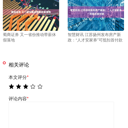
蜀商证券 又一省份推动带薪休
智慧财讯 江苏扬州发布房产新
假落地
政：“人才安家券”可抵扣首付款
相关评论
本文评分
*
评论内容
*