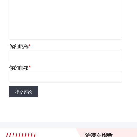
你的昵称
*
你的邮箱
*
提交评论
沪深京指数