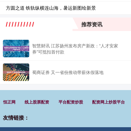
方圆之道 铁轨纵横连山海，暑运新图绘新景
推荐资讯
智慧财讯 江苏扬州发布房产新政：“人才安家
券”可抵扣首付款
蜀商证券 又一省份推动带薪休假落地
恒正网
线上股票配资
平台配资炒股
配资网上炒股平台
友情链接：