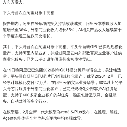
方向齐发力。
平头哥首次在阿里财报中亮相
报告期内，阿里在AI领域的投入持续收获成效，阿里云本季度收入加
速增长至36%，外部商业化收入增长35%，AI相关产品收入连续第十
个季度实现三位数同比增长。
其中，平头哥首次在阿里财报中亮相。平头哥自研GPU已实现规模化
量产，支持阿里内部业务，并通过阿里云向外部数百家企业客户提供
商业化服务，已为云基础设施供应带来实质性贡献。
在19日晚阿里巴巴集团2026财年Q3财报分析师电话会上，吴泳铭透
露，平头哥自研的GPU芯片已实现规模化量产，截至2026年2月，已
经累计规模化交付47万片。在阿里云的实际业务场景，60%以上的平
头哥芯片服务于外部商业化客户，已完成规模化外部客户AI任务适
配，支持了400多家企业客户的AI任务，涵盖包括互联网、金融服
务、自动驾驶等多个行业。
在模型层，2月全新一代大模型Qwen3.5-Plus发布，在推理、编程、
Agent智能体等全方位基准评估中均表现优异。