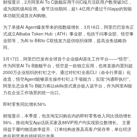
财报显示，2月阿里AI To C旗舰应用千问C端月活跃用户数突破3亿，
成为国民级AI应用。春节活动期间，超1.4亿用户通过千问app的智能
体功能完成首次AI购物。
为了承接AI Agent爆发带来的指数级增长，3月16日，阿里巴巴宣布正
式成立Alibaba Token Hub（ATH）事业群，包括千问事业部、悟空事
业部等，为AI to B和to C双线发力提供组织保障，提高业务战略协
同。
3月17日，阿里巴巴发布全球首个企业级AI原生工作平台——“悟空”。
作为阿里AI To B旗舰平台，悟空是一款独立应用，也将直接内置到超
2000万企业组织的钉钉之中。通过对钉钉全面CLI（命令行界面）化
改造，悟空Agent能够原生操作钉钉上千项能力，实现“沟通即执行”。
阿里生态业务To B能力将以skills形式逐步嵌入该平台，作为阿里AI能
力在企业工作场景的统一出口。
即时零售同比增长56%
财报显示，本季度，包含淘宝闪购在内的即时零售收入同比强劲增长
56%，推动淘宝App活跃买家及88VIP用户均实现双位数增长。 主要
得益于履约物流效率提升、订单结构改善及高客户留存率，单位经济
效益和笔单价持续环比改善。