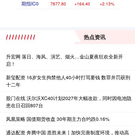
期指IC0
7877.80
+164.40
+2.13%
热点资讯
升宏网 落日、海风、演艺、烟火…金山夏夜狂欢全新开
启！
新玺配资 16岁女生拘禁他人40小时打骂要钱 数罪并罚获刑
十二年
股门在线 沃尔沃XC40计划2027年大幅改款，同时因电池隐
患在日召回807台
凤凰策略 国债期货收盘 30年期主力合约跌0.16%
通达配资 奔腾中国·质胜未来丨加快完善制度环境，推动高