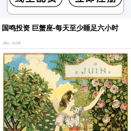
国鸣投资 巨蟹座-每天至少睡足六小时
网站：恒正网