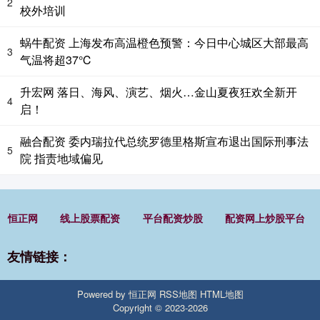
2
校外培训
蜗牛配资 上海发布高温橙色预警：今日中心城区大部最高
3
气温将超37℃
升宏网 落日、海风、演艺、烟火…金山夏夜狂欢全新开
4
启！
融合配资 委内瑞拉代总统罗德里格斯宣布退出国际刑事法
5
院 指责地域偏见
恒正网
线上股票配资
平台配资炒股
配资网上炒股平台
友情链接：
Powered by
恒正网
RSS地图
HTML地图
Copyright
© 2023-2026