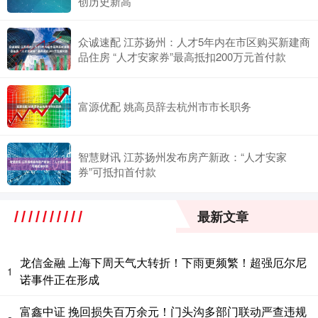
创历史新高
众诚速配 江苏扬州：人才5年内在市区购买新建商
品住房 “人才安家券”最高抵扣200万元首付款
富源优配 姚高员辞去杭州市市长职务
智慧财讯 江苏扬州发布房产新政：“人才安家
券”可抵扣首付款
最新文章
龙信金融 上海下周天气大转折！下雨更频繁！超强厄尔尼
1
诺事件正在形成
富鑫中证 挽回损失百万余元！门头沟多部门联动严查违规