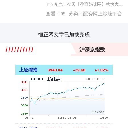
了？别急！今天【孕育妈咪圈】就为大家
准备了一份昌平中西医结合医院的详细建
查看：
95
分类：
配资网上炒股平台
档攻略！里面包含....
恒正网文章已加载完成
沪深京指数
上证综指
3940.04
+39.68
+1.02%