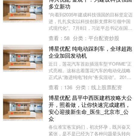
多立新功
“向着到2035年建成科技强国的目标坚定迈
进，扎扎实实以科技创新支撑和引领中国
式现代化”。7月8日，习近平总书记在国家
科学技术奖励大会、两院院士大会、中国
查看：
58
分类：
平台配资炒股
科学技....
博星优配 纯电动踩刹车，全球超跑
企业加回发动机
近日，莲花汽车首款插混车型“FORME”正
式亮相。这标志着莲花汽车的电动化战略
正式从“激进纯电”转向“务实混动”。 2018
年，莲花发布“Vision80”复兴....
查看：
136
分类：
线上股票配资
博星优配 昌平中西医建档攻略大公
开，照着做，让你快速完成建档，
安心迎接新生命_医生_北京市_公
众
各位准宝爸宝妈们，初次怀孕，既兴奋又
紧张，是不是已经为了各种问题晕头转向