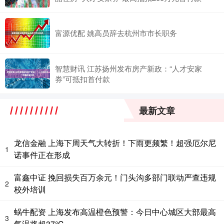
富源优配 姚高员辞去杭州市市长职务
智慧财讯 江苏扬州发布房产新政：“人才安家
券”可抵扣首付款
最新文章
龙信金融 上海下周天气大转折！下雨更频繁！超强厄尔尼
1
诺事件正在形成
富鑫中证 挽回损失百万余元！门头沟多部门联动严查违规
2
校外培训
蜗牛配资 上海发布高温橙色预警：今日中心城区大部最高
3
气温将超37℃