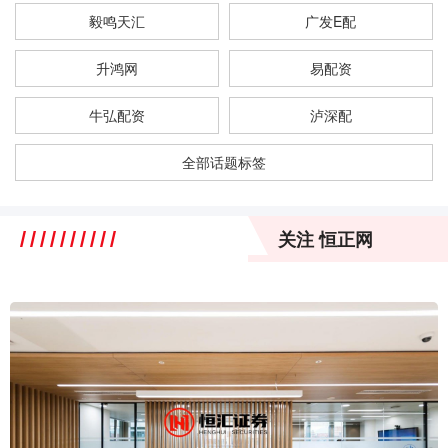
毅鸣天汇
广发E配
升鸿网
易配资
牛弘配资
泸深配
全部话题标签
关注 恒正网