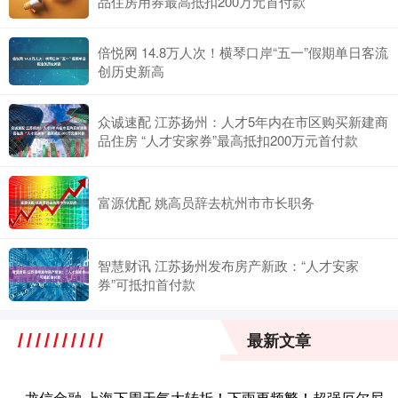
品住房用券最高抵扣200万元首付款
倍悦网 14.8万人次！横琴口岸“五一”假期单日客流
创历史新高
众诚速配 江苏扬州：人才5年内在市区购买新建商
品住房 “人才安家券”最高抵扣200万元首付款
富源优配 姚高员辞去杭州市市长职务
智慧财讯 江苏扬州发布房产新政：“人才安家
券”可抵扣首付款
最新文章
龙信金融 上海下周天气大转折！下雨更频繁！超强厄尔尼