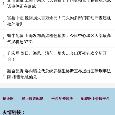
1
诺事件正在形成
富鑫中证 挽回损失百万余元！门头沟多部门联动严查违规
2
校外培训
蜗牛配资 上海发布高温橙色预警：今日中心城区大部最高
3
气温将超37℃
升宏网 落日、海风、演艺、烟火…金山夏夜狂欢全新开
4
启！
融合配资 委内瑞拉代总统罗德里格斯宣布退出国际刑事法
5
院 指责地域偏见
恒正网
线上股票配资
平台配资炒股
配资网上炒股平台
友情链接：