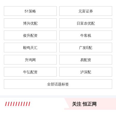
51策略
元富证券
博兴优配
日富农优配
俊升配资
牛客栈
毅鸣天汇
广发E配
升鸿网
易配资
牛弘配资
泸深配
全部话题标签
关注 恒正网