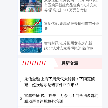
市区购买新建商品住房 “人才安家
券”最高抵扣200万元首付款
富源优配 姚高员辞去杭州市市长职
务
智慧财讯 江苏扬州发布房产新
政：“人才安家券”可抵扣首付款
最新文章
龙信金融 上海下周天气大转折！下雨更频
1
繁！超强厄尔尼诺事件正在形成
富鑫中证 挽回损失百万余元！门头沟多部门
2
联动严查违规校外培训