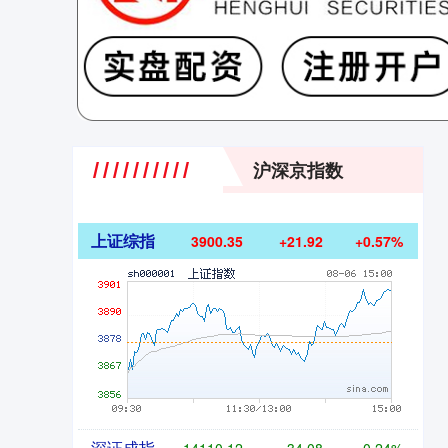
沪深京指数
上证综指
3900.35
+21.92
+0.57%
深证成指