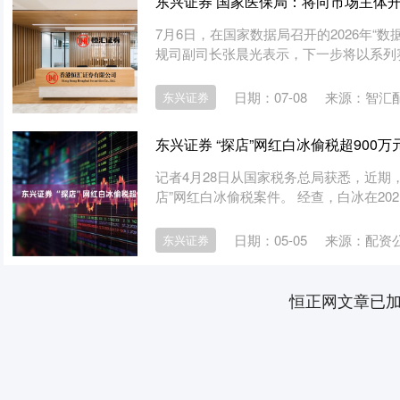
东兴证券 国家医保局：将向市场主体
7月6日，在国家数据局召开的2026年“
规司副司长张晨光表示，下一步将以系列赛
日期：07-08
来源：智汇
东兴证券
东兴证券 “探店”网红白冰偷税超900万
记者4月28日从国家税务总局获悉，近期
店”网红白冰偷税案件。 经查，白冰在2021
日期：05-05
来源：配资公
东兴证券
恒正网文章已