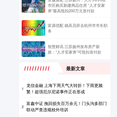
市区购买新建商品住房 “人才安家
券”最高抵扣200万元首付款
富源优配 姚高员辞去杭州市市长职
务
智慧财讯 江苏扬州发布房产新
政：“人才安家券”可抵扣首付款
最新文章
龙信金融 上海下周天气大转折！下雨更频
1
繁！超强厄尔尼诺事件正在形成
富鑫中证 挽回损失百万余元！门头沟多部门
2
联动严查违规校外培训