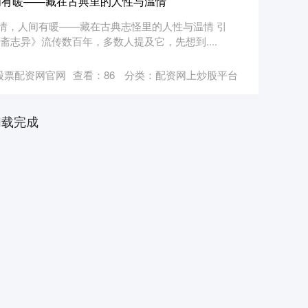
间有暖——藏在古典里的人性与温情
情，人间有暖——藏在古典志怪里的人性与温情 引
斋志异》流传数百年，多数人提及它，先想到....
股票配资网官网
查看：
86
分类：
配资网上炒股平台
加载完成