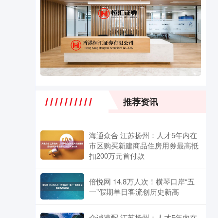
推荐资讯
海通众合 江苏扬州：人才5年内在
市区购买新建商品住房用券最高抵
扣200万元首付款
倍悦网 14.8万人次！横琴口岸“五
一”假期单日客流创历史新高
众诚速配 江苏扬州：人才5年内在