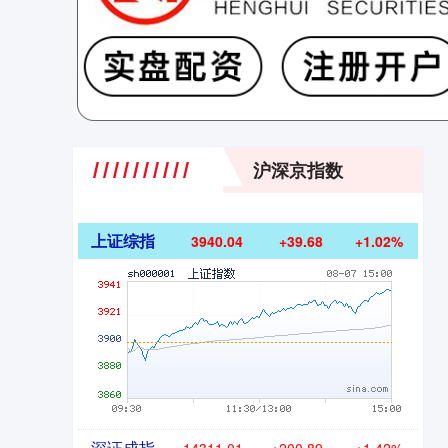
沪深京指数
上证综指
3940.04
+39.68
+1.02%
深证成指