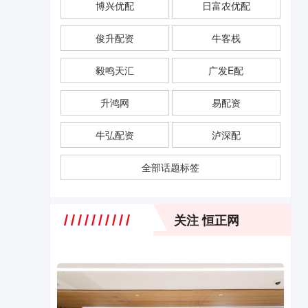
博兴优配
日富农优配
俊升配资
牛客栈
毅鸣天汇
广发E配
升鸿网
易配资
牛弘配资
泸深配
全部话题标签
关注 恒正网