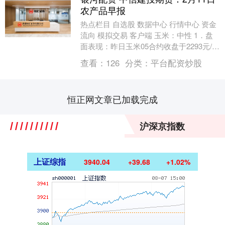
农产品早报
热点栏目 自选股 数据中心 行情中心 资金
流向 模拟交易 客户端 玉米：中性 1．盘
面表现：昨日玉米05合约收盘于2293元/
吨，日跌幅0.57%，整体波动有限....
查看：
126
分类：
平台配资炒股
恒正网文章已加载完成
沪深京指数
上证综指
3940.04
+39.68
+1.02%