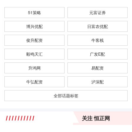
51策略
元富证券
博兴优配
日富农优配
俊升配资
牛客栈
毅鸣天汇
广发E配
升鸿网
易配资
牛弘配资
泸深配
全部话题标签
关注 恒正网