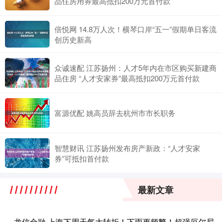
品住房用券最高抵扣200万元首付款
倍悦网 14.8万人次！横琴口岸“五一”假期单日客流
创历史新高
众诚速配 江苏扬州：人才5年内在市区购买新建商
品住房 “人才安家券”最高抵扣200万元首付款
富源优配 姚高员辞去杭州市市长职务
智慧财讯 江苏扬州发布房产新政：“人才安家
券”可抵扣首付款
最新文章
龙信金融 上海下周天气大转折！下雨更频繁！超强厄尔尼