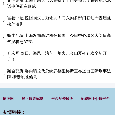
1
诺事件正在形成
富鑫中证 挽回损失百万余元！门头沟多部门联动严查违规
2
校外培训
蜗牛配资 上海发布高温橙色预警：今日中心城区大部最高
3
气温将超37℃
升宏网 落日、海风、演艺、烟火…金山夏夜狂欢全新开
4
启！
融合配资 委内瑞拉代总统罗德里格斯宣布退出国际刑事法
5
院 指责地域偏见
恒正网
线上股票配资
平台配资炒股
配资网上炒股平台
友情链接：