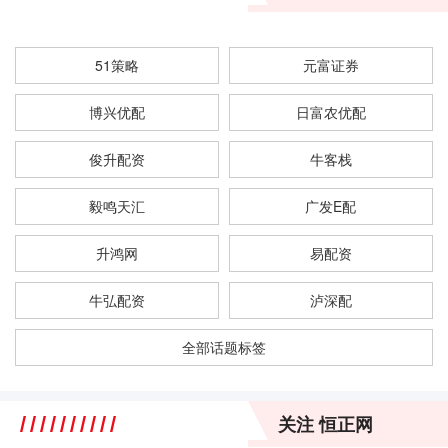
51策略
元富证券
博兴优配
日富农优配
俊升配资
牛客栈
毅鸣天汇
广发E配
升鸿网
易配资
牛弘配资
泸深配
全部话题标签
关注 恒正网