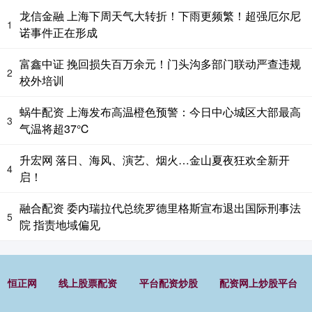
龙信金融 上海下周天气大转折！下雨更频繁！超强厄尔尼
1
诺事件正在形成
富鑫中证 挽回损失百万余元！门头沟多部门联动严查违规
2
校外培训
蜗牛配资 上海发布高温橙色预警：今日中心城区大部最高
3
气温将超37℃
升宏网 落日、海风、演艺、烟火…金山夏夜狂欢全新开
4
启！
融合配资 委内瑞拉代总统罗德里格斯宣布退出国际刑事法
5
院 指责地域偏见
恒正网
线上股票配资
平台配资炒股
配资网上炒股平台